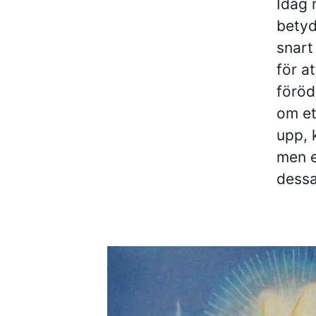
Idag 
betyd
snart
för a
föröd
om et
upp, 
men e
dessa