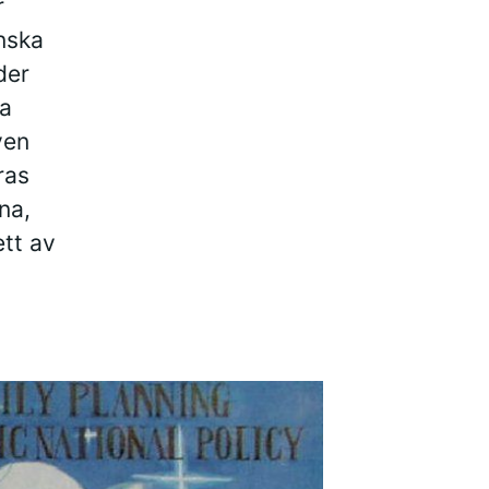
r
nska
der
ha
ven
ras
na,
ett av