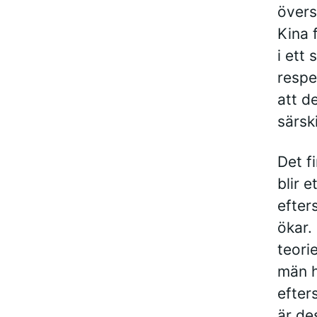
övers
Kina 
i ett
respe
att de
särsk
Det f
blir 
efter
ökar.
teori
män h
efter
är de