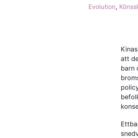
Evolution
,
Könssk
Kinas
att d
barn 
broms
polic
befol
konse
Ettba
snedv