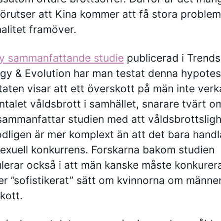
örutser att Kina kommer att få stora proble
nalitet framöver.
y sammanfattande studie
publicerad i Trends
gy & Evolution har man testat denna hypotes
taten visar att ett överskott på män inte verk
ntalet våldsbrott i samhället, snarare tvärt o
ammanfattar studien med att våldsbrottsligh
dligen är mer komplext än att det bara hand
sexuell konkurrens. Forskarna bakom studien
lerar också i att män kanske måste konkurer
er ”sofistikerat” sätt om kvinnorna om männen
kott.