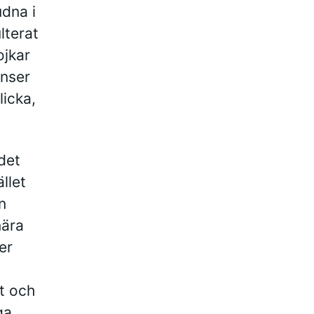
udna i
lterat
ojkar
anser
licka,
det
llet
n
nära
er
t och
ga