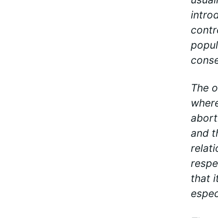
intro
contr
popul
cons
The o
where
abort
and t
relat
respe
that 
especi