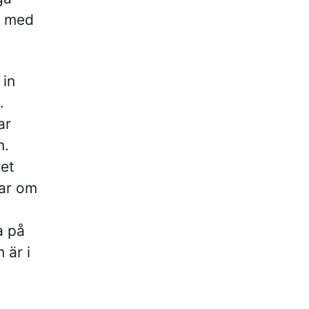
m med
 in
.
ar
m.
et
lar om
a på
 är i