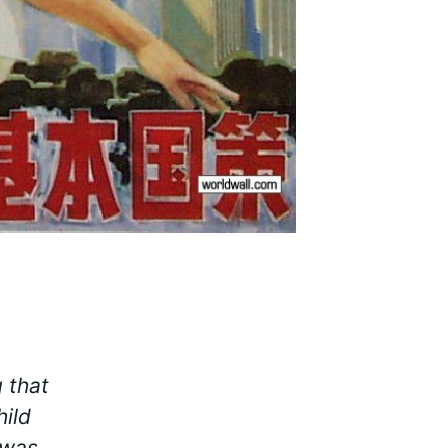
g that
ild
 was