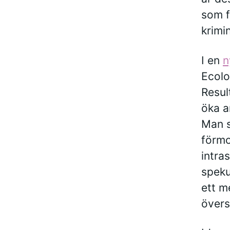
som f
krimi
I en
n
Ecolo
Resul
öka a
Man s
förmo
intra
speku
ett m
övers