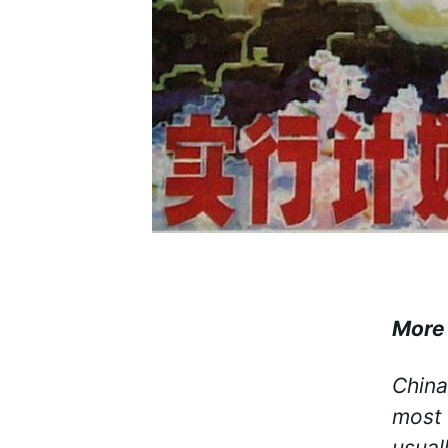
More
China
most 
usual