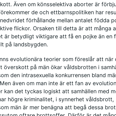
kott. Även om könsselektiva aborter är förbj
förekommer de och ettbarnspolitiken har resu
 snedvridet förhållande mellan antalet födda p
ktive flickor. Orsaken till detta är att många 
t är betydligt viktigare att få en pojke än en f
ilt på landsbygden.
inns evolutionära teorier som föreslår att när 
ett överskott på män ökar våldsbrotten i samhä
som den intrasexuella konkurrensen bland mä
 Men även om man inte är ett fan av evolutio
er kan det tyckas logiskt att samhällen med m
ar högre kriminalitet, i synnerhet våldsbrott,
som män är mer benägna att begå dessa brot
ssutom oftare brottsoffer. Därför är det mån