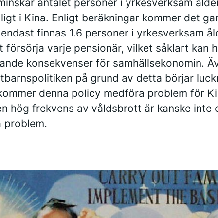
minskar antalet personer i yrkesverksam ålde
ligt i Kina. Enligt beräkningar kommer det ga
 endast finnas 1.6 personer i yrkesverksam ål
tt försörja varje pensionär, vilket såklart kan 
ande konsekvenser för samhällsekonomin. Ä
tbarnspolitiken på grund av detta börjar luck
kommer denna policy medföra problem för Ki
n hög frekvens av våldsbrott är kanske inte 
 problem.