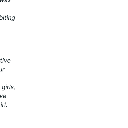
s
biting
tive
ur
girls,
eve
rl,