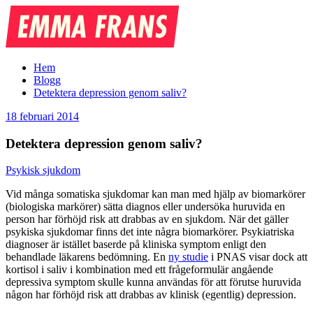
Emma
Frans
Hem
Blogg
Detektera depression genom saliv?
18 februari 2014
Detektera depression genom saliv?
Psykisk sjukdom
Vid många somatiska sjukdomar kan man med hjälp av biomarkörer
(biologiska markörer) sätta diagnos eller undersöka huruvida en
person har förhöjd risk att drabbas av en sjukdom. När det gäller
psykiska sjukdomar finns det inte några biomarkörer. Psykiatriska
diagnoser är istället baserde på kliniska symptom enligt den
behandlade läkarens bedömning. En
ny studie
i PNAS visar dock att
kortisol i saliv i kombination med ett frågeformulär angående
depressiva symptom skulle kunna användas för att förutse huruvida
någon har förhöjd risk att drabbas av klinisk (egentlig) depression.