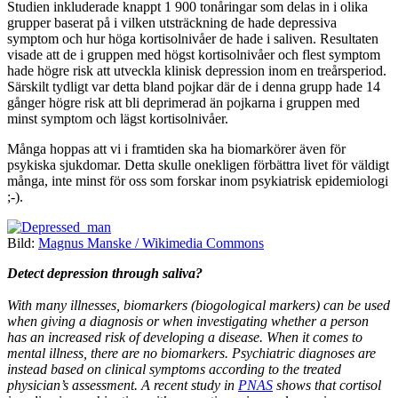
Studien inkluderade knappt 1 900 tonåringar som delas in i olika
grupper baserat på i vilken utsträckning de hade depressiva
symptom och hur höga kortisolnivåer de hade i saliven. Resultaten
visade att de i gruppen med högst kortisolnivåer och flest symptom
hade högre risk att utveckla klinisk depression inom en treårsperiod.
Särskilt tydligt var detta bland pojkar där de i denna grupp hade 14
gånger högre risk att bli deprimerad än pojkarna i gruppen med
minst symptom och lägst kortisolnivåer.
Många hoppas att vi i framtiden ska ha biomarkörer även för
psykiska sjukdomar. Detta skulle onekligen förbättra livet för väldigt
många, inte minst för oss som forskar inom psykiatrisk epidemiologi
;-).
Bild:
Magnus Manske / Wikimedia Commons
Detect depression through saliva?
With many illnesses, biomarkers (biogological markers) can be used
when giving a diagnosis or when investigating whether a person
has an increased risk of developing a disease. When it comes to
mental illness, there are no biomarkers. Psychiatric diagnoses are
instead based on clinical symptoms according to the treated
physician’s assessment. A recent study in
PNAS
shows that cortisol