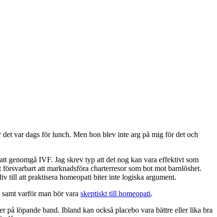
r det var dags för lunch. Men hon blev inte arg på mig för det och
tt genomgå IVF. Jag skrev typ att det nog kan vara effektivt som
kt försvarbart att marknadsföra charterresor som bot mot barnlöshet.
iv till att praktisera homeopati biter inte logiska argument.
samt varför man bör vara
skeptiskt till homeopati
.
ler på löpande band. Ibland kan också placebo vara bättre eller lika bra