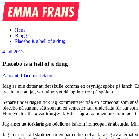
Emma
Frans
Hem
Blogg
Placebo is a hell of a drug
4 juli 2013
Placebo is a hell of a drug
Allmänt
,
Placeboeffekten
Idag sa min dotter att det skulle komma ett osynligt spöke på lunch. E
tyckte inte att jag var trångsynt då jag inte tror på spöken.
Senare under dagen fick jag kommentarer från en homeopat som ansåg a
placebo på samma sätt som att en semester kan underlätta för par som fö
Hon tyckte att jag var trångsynt. Efter några kommentarer fram och tillb
Jag anser att förklaringsmodellerna bakom homeopati är absurda. M
Jag tror dock att skolmedicinen har en hel del att lära sig av alternat