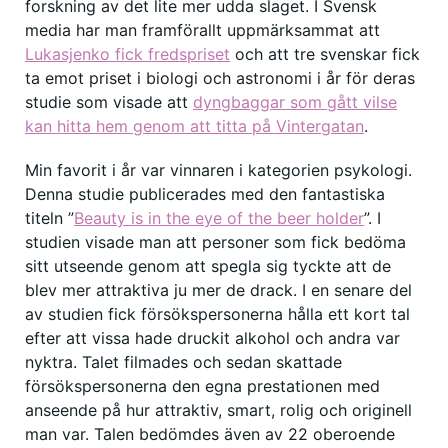
forskning av det lite mer udda slaget. I Svensk
media har man framförallt uppmärksammat att
Lukasjenko fick fredspriset
och att tre svenskar fick
ta emot priset i biologi och astronomi i år för deras
studie som visade att
dyngbaggar som gått vilse
kan hitta hem genom att titta på Vintergatan
.
Min favorit i år var vinnaren i kategorien psykologi.
Denna studie publicerades med den fantastiska
titeln ”
Beauty is in the eye of the beer holder
”. I
studien visade man att personer som fick bedöma
sitt utseende genom att spegla sig tyckte att de
blev mer attraktiva ju mer de drack. I en senare del
av studien fick försökspersonerna hålla ett kort tal
efter att vissa hade druckit alkohol och andra var
nyktra. Talet filmades och sedan skattade
försökspersonerna den egna prestationen med
anseende på hur attraktiv, smart, rolig och originell
man var. Talen bedömdes även av 22 oberoende