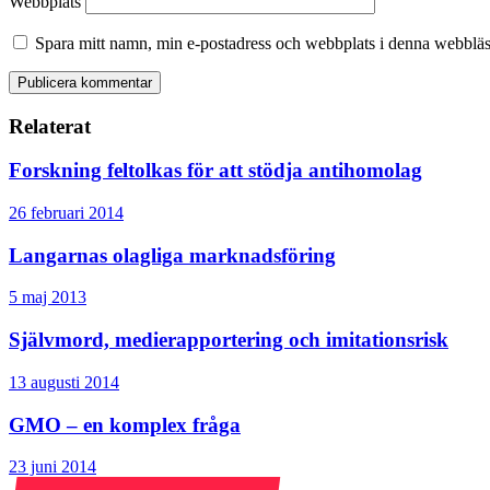
Webbplats
Spara mitt namn, min e-postadress och webbplats i denna webbläsa
Relaterat
Forskning feltolkas för att stödja antihomolag
26 februari 2014
Langarnas olagliga marknadsföring
5 maj 2013
Självmord, medierapportering och imitationsrisk
13 augusti 2014
GMO – en komplex fråga
23 juni 2014
Emma