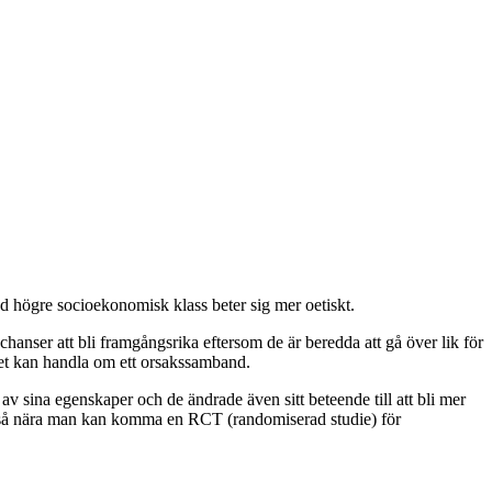
ed högre socioekonomisk klass beter sig mer oetiskt.
e chanser att bli framgångsrika eftersom de är beredda att gå över lik för
 det kan handla om ett orsakssamband.
v sina egenskaper och de ändrade även sitt beteende till att bli mer
e så nära man kan komma en RCT (randomiserad studie) för