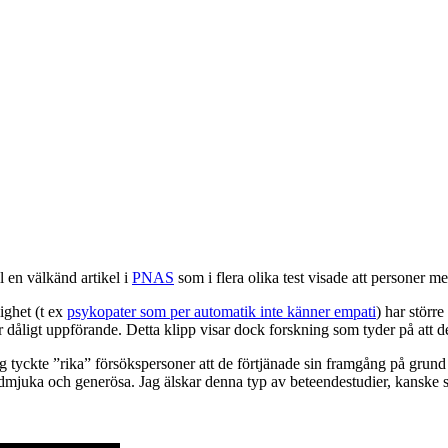
ll en välkänd artikel i
PNAS
som i flera olika test visade att personer m
ighet (t ex
psykopater som per automatik inte känner empati
) har störr
ar dåligt uppförande. Detta klipp visar dock forskning som tyder på att
 tyckte ”rika” försökspersoner att de förtjänade sin framgång på grund a
ödmjuka och generösa. Jag älskar denna typ av beteendestudier, kansk