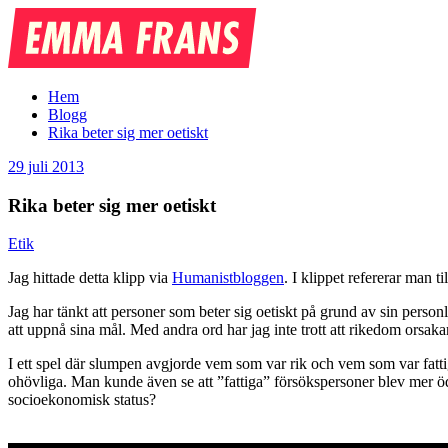
Emma
Frans
Hem
Blogg
Rika beter sig mer oetiskt
29 juli 2013
Rika beter sig mer oetiskt
Etik
Jag hittade detta klipp via
Humanistbloggen
. I klippet refererar man ti
Jag har tänkt att personer som beter sig oetiskt på grund av sin personl
att uppnå sina mål. Med andra ord har jag inte trott att rikedom orsak
I ett spel där slumpen avgjorde vem som var rik och vem som var fattig
ohövliga. Man kunde även se att ”fattiga” försökspersoner blev mer 
socioekonomisk status?