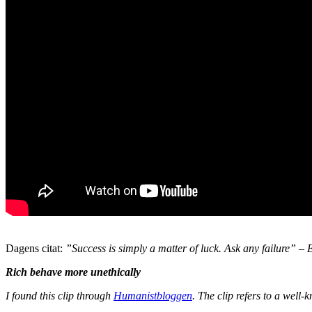
Dagens citat:
”Success is simply a matter of luck. Ask any failure” – 
Rich behave more unethically
I found this clip through
Humanistbloggen
. The clip refers to a well-