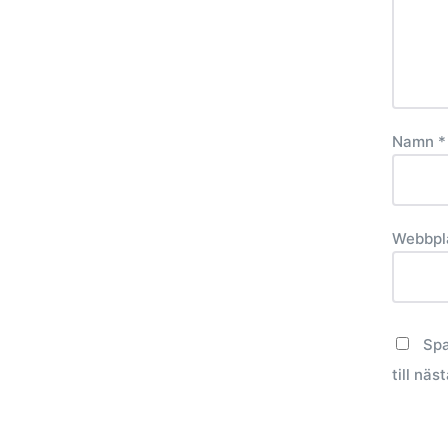
Namn
*
Webbpl
Spa
till nä