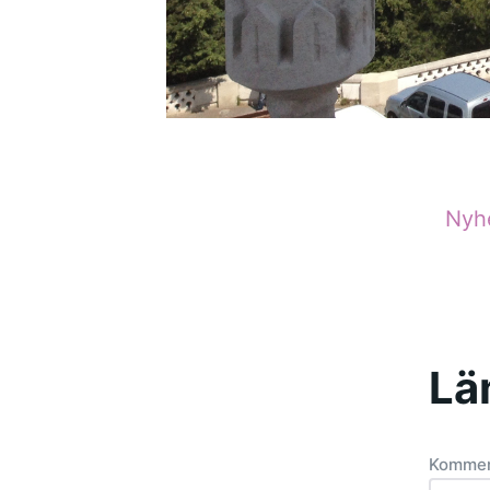
Nyh
Lä
Komme