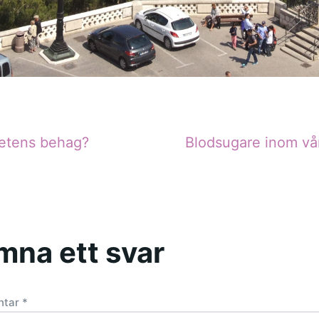
etens behag?
Blodsugare inom vå
mna ett svar
ntar
*