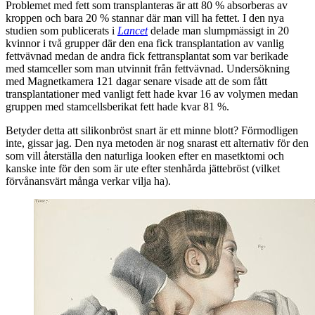
Problemet med fett som transplanteras är att 80 % absorberas av
kroppen och bara 20 % stannar där man vill ha fettet. I den nya
studien som publicerats i
Lancet
delade man slumpmässigt in 20
kvinnor i två grupper där den ena fick transplantation av vanlig
fettvävnad medan de andra fick fettransplantat som var berikade
med stamceller som man utvinnit från fettvävnad. Undersökning
med Magnetkamera 121 dagar senare visade att de som fått
transplantationer med vanligt fett hade kvar 16 av volymen medan
gruppen med stamcellsberikat fett hade kvar 81 %.
Betyder detta att silikonbröst snart är ett minne blott? Förmodligen
inte, gissar jag. Den nya metoden är nog snarast ett alternativ för den
som vill återställa den naturliga looken efter en masetktomi och
kanske inte för den som är ute efter stenhårda jättebröst (vilket
förvånansvärt många verkar vilja ha).