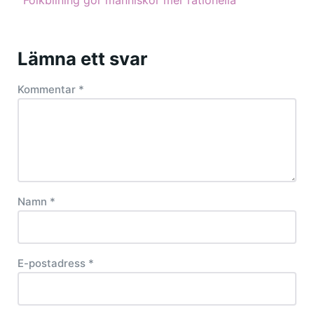
Folkbilning gör människor mer rationella
Lämna ett svar
Kommentar
*
Namn
*
E-postadress
*