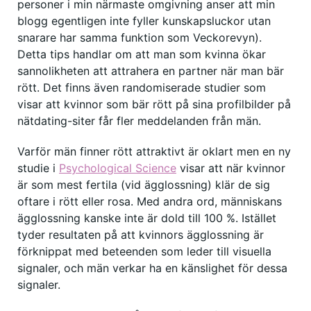
personer i min närmaste omgivning anser att min
blogg egentligen inte fyller kunskapsluckor utan
snarare har samma funktion som Veckorevyn).
Detta tips handlar om att man som kvinna ökar
sannolikheten att attrahera en partner när man bär
rött. Det finns även randomiserade studier som
visar att kvinnor som bär rött på sina profilbilder på
nätdating-siter får fler meddelanden från män.
Varför män finner rött attraktivt är oklart men en ny
studie i
Psychological Science
visar att när kvinnor
är som mest fertila (vid ägglossning) klär de sig
oftare i rött eller rosa. Med andra ord, människans
ägglossning kanske inte är dold till 100 %. Istället
tyder resultaten på att kvinnors ägglossning är
förknippat med beteenden som leder till visuella
signaler, och män verkar ha en känslighet för dessa
signaler.